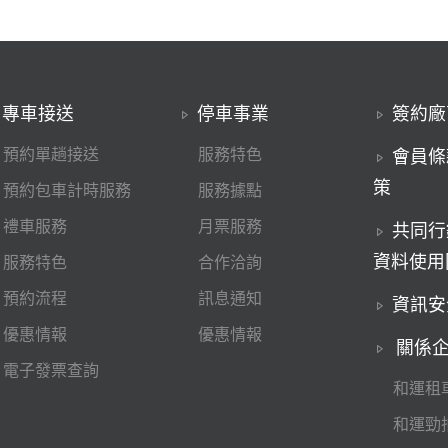
專車接送
停車事業
簽約廠
預約單趟接送
服務特色
會員條
策
預約包車計時服務
服務據點
禮車服務
月票服務
共同行
資料使用
服務特色
合作洽詢
預約流程
訊息通知
資訊安
優惠情報
優惠情報
關係
電子發票查詢
和運租
和運勁