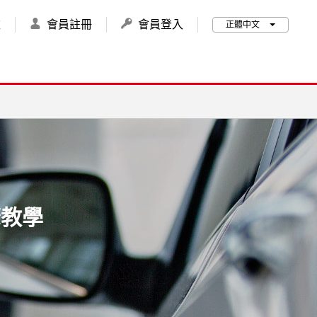
款
會員
註冊
會員
登入
正體中文
驟教學